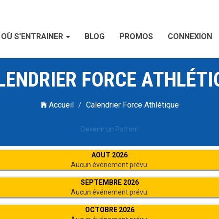
OÙ S'ENTRAINER
BLOG
PROMOS
CONNEXION
LENDRIER FORCE ATHLÉTI
Accueil
Calendrier Force Athlétique
Devenir un Patron!
AOUT 2026
Aucun événement prévu.
SEPTEMBRE 2026
Aucun événement prévu.
OCTOBRE 2026