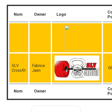
C
Nom
Owner
Logo
Po
SLV
Fabrice
0
Crossfit
Jaen
C
Nom
Owner
Po