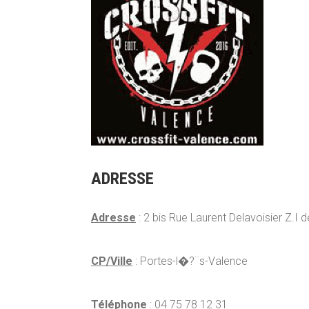
ADRESSE
Adresse
: 2 bis Rue Laurent Delavoisier Z.I
CP/Ville
: Portes-l�?¨s-Valence
Téléphone
: 04 75 78 12 31